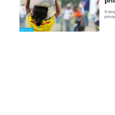
pri
El des
princi
NOTICIAS