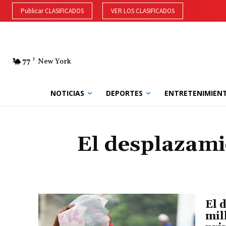
Publicar CLASIFICADOS
VER LOS CLASIFICADOS
77
F
New York
NOTICIAS
DEPORTES
ENTRETENIMIEN
El desplazami
El 
mil