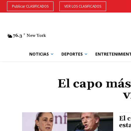
Publicar CLASIFICADOS
VER LOS CLASIFICADOS
76.3
F
New York
NOTICIAS
DEPORTES
ENTRETENIMIEN
El capo más
v
El 
est