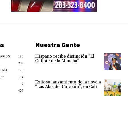
as
Nuestra Gente
Hispano recibe distinción “El
ARIOS
186
Quijote de la Mancha”
L
239
OGÍA
76
LES
87
Exitoso lanzamiento de la novela
2
“Las Alas del Corazón”, en Cali
404