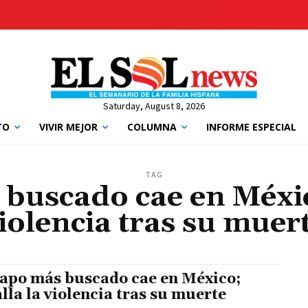
Saturday, August 8, 2026
TO
VIVIR MEJOR
COLUMNA
INFORME ESPECIAL
TAG
 buscado cae en México
iolencia tras su muer
capo más buscado cae en México;
alla la violencia tras su muerte