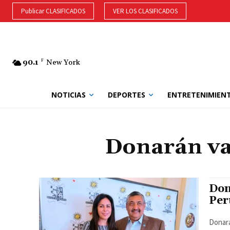
Publicar CLASIFICADOS
VER LOS CLASIFICADOS
90.1
F
New York
NOTICIAS
DEPORTES
ENTRETENIMIEN
Donarán va
Don
Per
Donará