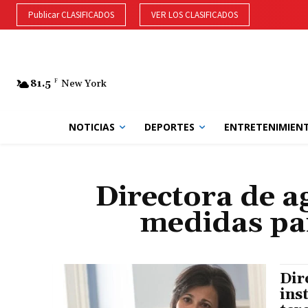
Publicar CLASIFICADOS
VER LOS CLASIFICADOS
81.5
F
New York
NOTICIAS
DEPORTES
ENTRETENIMIEN
Directora de a
medidas par
Dir
ins