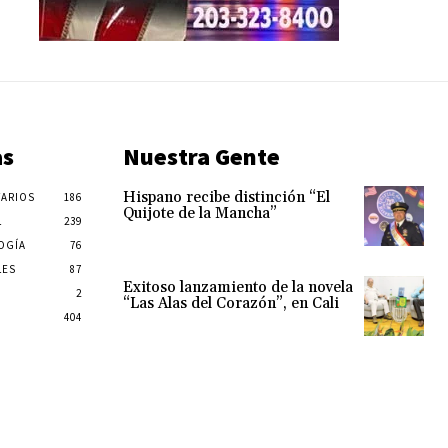
as
Nuestra Gente
Hispano recibe distinción “El
ARIOS
186
Quijote de la Mancha”
L
239
OGÍA
76
LES
87
Exitoso lanzamiento de la novela
2
“Las Alas del Corazón”, en Cali
404