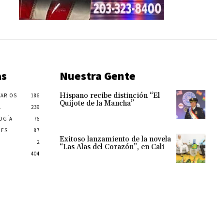
as
Nuestra Gente
Hispano recibe distinción “El
ARIOS
186
Quijote de la Mancha”
L
239
OGÍA
76
LES
87
Exitoso lanzamiento de la novela
2
“Las Alas del Corazón”, en Cali
404