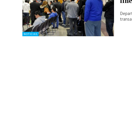
lín
Depar
transa
NOTICIAS