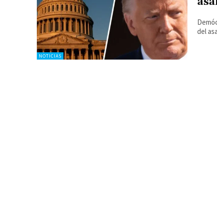
asa
Demócr
del asa
NOTICIAS