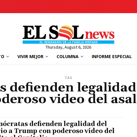
Thursday, August 6, 2026
TO
VIVIR MEJOR
COLUMNA
INFORME ESPECIAL
TAG
 defienden legalidad d
eroso video del asalt
ócratas defienden legalidad del
cio a Trump con poderoso video del