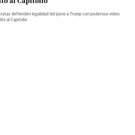
lto al Capitolio
atas defienden legalidad del juicio a Trump con poderoso video
lto al Capitolio