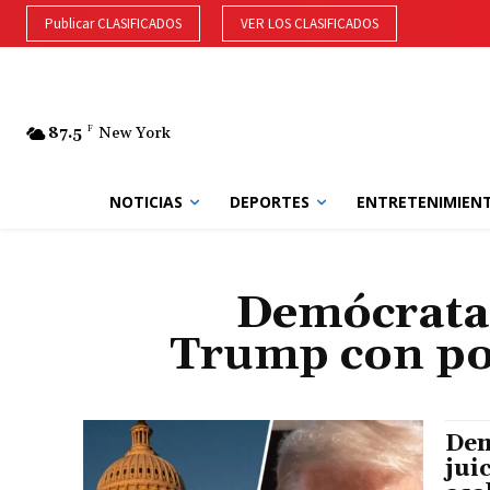
Publicar CLASIFICADOS
VER LOS CLASIFICADOS
87.5
F
New York
NOTICIAS
DEPORTES
ENTRETENIMIEN
Demócratas
Trump con pod
Dem
jui