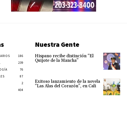
as
Nuestra Gente
Hispano recibe distinción “El
ARIOS
186
Quijote de la Mancha”
L
239
OGÍA
76
LES
87
Exitoso lanzamiento de la novela
2
“Las Alas del Corazón”, en Cali
404