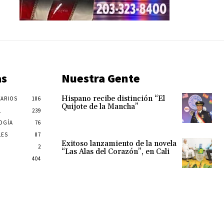
as
Nuestra Gente
Hispano recibe distinción “El
ARIOS
186
Quijote de la Mancha”
L
239
OGÍA
76
LES
87
Exitoso lanzamiento de la novela
2
“Las Alas del Corazón”, en Cali
404