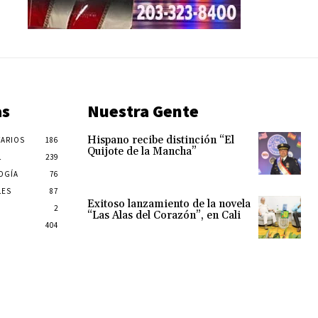
as
Nuestra Gente
Hispano recibe distinción “El
ARIOS
186
Quijote de la Mancha”
L
239
OGÍA
76
LES
87
Exitoso lanzamiento de la novela
2
“Las Alas del Corazón”, en Cali
404