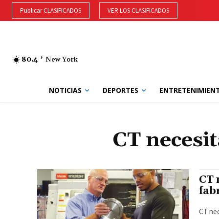
Publicar CLASIFICADOS
VER LOS CLASIFICADOS
80.4
F
New York
NOTICIAS
DEPORTES
ENTRETENIMIEN
CT necesi
CT 
fab
CT nec