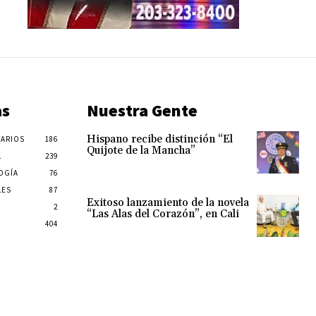
as
Nuestra Gente
Hispano recibe distinción “El
ARIOS
186
Quijote de la Mancha”
L
239
OGÍA
76
LES
87
Exitoso lanzamiento de la novela
2
“Las Alas del Corazón”, en Cali
404