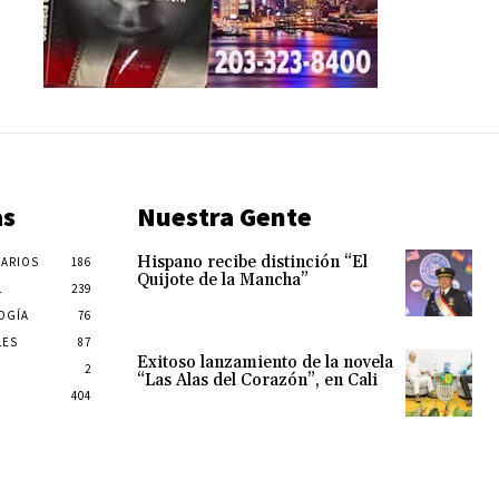
as
Nuestra Gente
Hispano recibe distinción “El
ARIOS
186
Quijote de la Mancha”
L
239
OGÍA
76
LES
87
Exitoso lanzamiento de la novela
2
“Las Alas del Corazón”, en Cali
404