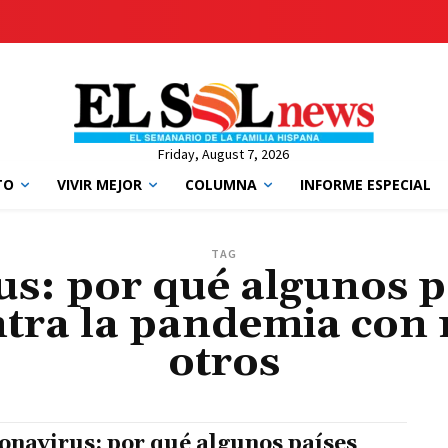
Friday, August 7, 2026
TO
VIVIR MEJOR
COLUMNA
INFORME ESPECIAL
TAG
s: por qué algunos p
tra la pandemia con 
otros
onavirus: por qué algunos países