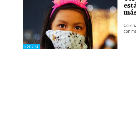
est
más
Corona
con má
NOTICIAS