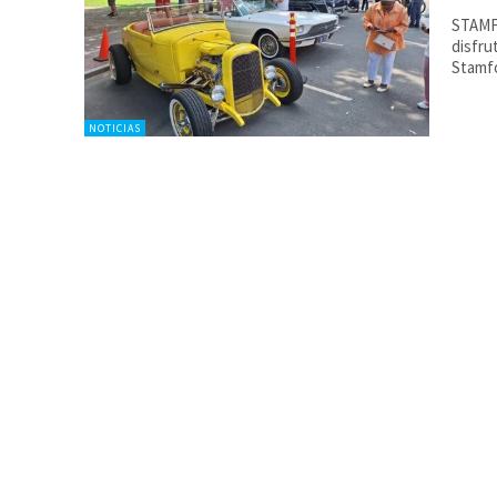
STAMFO
disfru
Stamfo
NOTICIAS