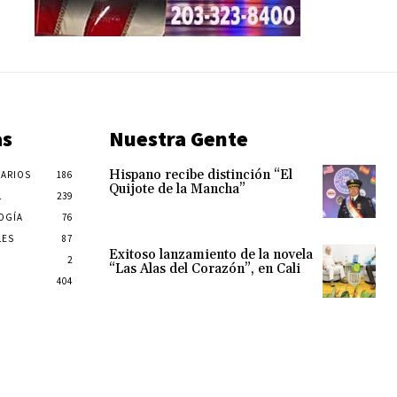
as
Nuestra Gente
Hispano recibe distinción “El
ARIOS
186
Quijote de la Mancha”
L
239
OGÍA
76
LES
87
Exitoso lanzamiento de la novela
2
“Las Alas del Corazón”, en Cali
404