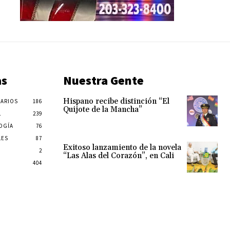
as
Nuestra Gente
Hispano recibe distinción “El
ARIOS
186
Quijote de la Mancha”
L
239
OGÍA
76
LES
87
Exitoso lanzamiento de la novela
2
“Las Alas del Corazón”, en Cali
404