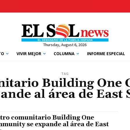
Thursday, August 6, 2026
TO
VIVIR MEJOR
COLUMNA
INFORME ESPECIAL
TAG
itario Building One
ande al área de East 
tro comunitario Building One
munity se expande al área de East