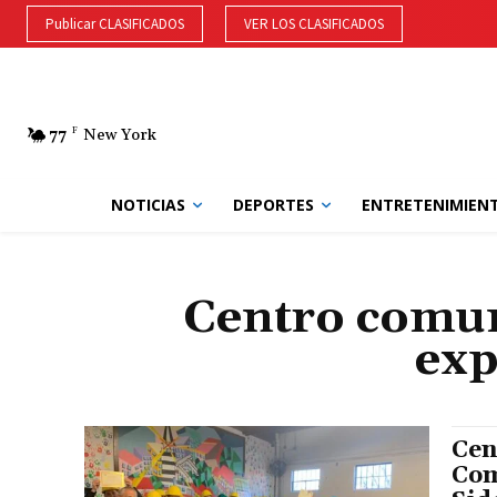
Publicar CLASIFICADOS
VER LOS CLASIFICADOS
77
F
New York
NOTICIAS
DEPORTES
ENTRETENIMIEN
Centro comun
exp
Cen
Com