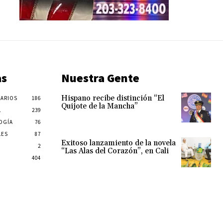
as
Nuestra Gente
Hispano recibe distinción “El
ARIOS
186
Quijote de la Mancha”
L
239
OGÍA
76
LES
87
Exitoso lanzamiento de la novela
2
“Las Alas del Corazón”, en Cali
404