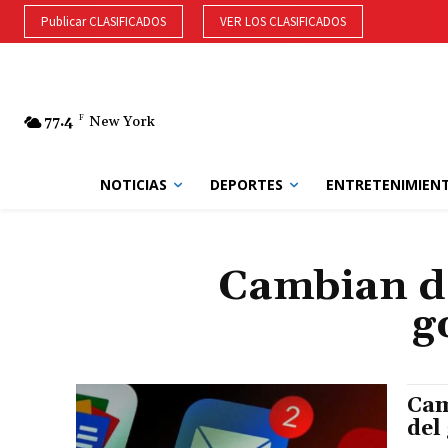
Publicar CLASIFICADOS
VER LOS CLASIFICADOS
77.4
F
New York
NOTICIAS
DEPORTES
ENTRETENIMIEN
Cambian do
g
Cam
del