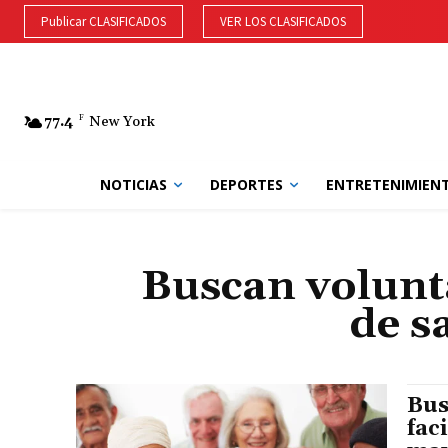
Publicar CLASIFICADOS
VER LOS CLASIFICADOS
77.4
F
New York
NOTICIAS
DEPORTES
ENTRETENIMIEN
Buscan volunta
de s
Bus
fac