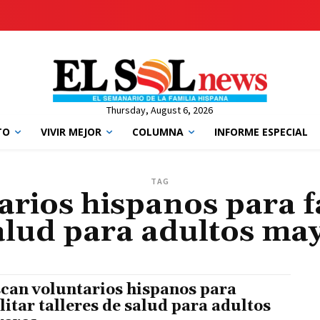
Thursday, August 6, 2026
TO
VIVIR MEJOR
COLUMNA
INFORME ESPECIAL
TAG
rios hispanos para fac
alud para adultos ma
can voluntarios hispanos para
ilitar talleres de salud para adultos