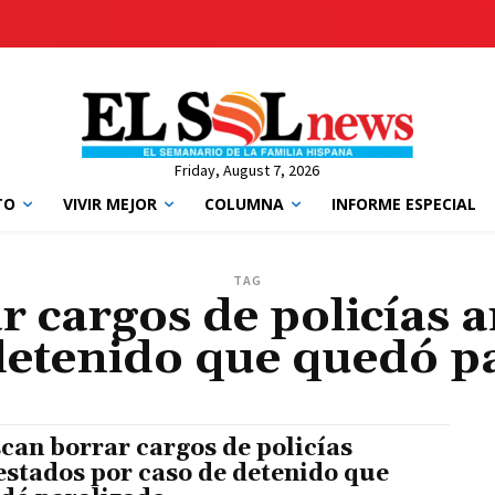
Friday, August 7, 2026
TO
VIVIR MEJOR
COLUMNA
INFORME ESPECIAL
TAG
 cargos de policías 
detenido que quedó p
can borrar cargos de policías
estados por caso de detenido que