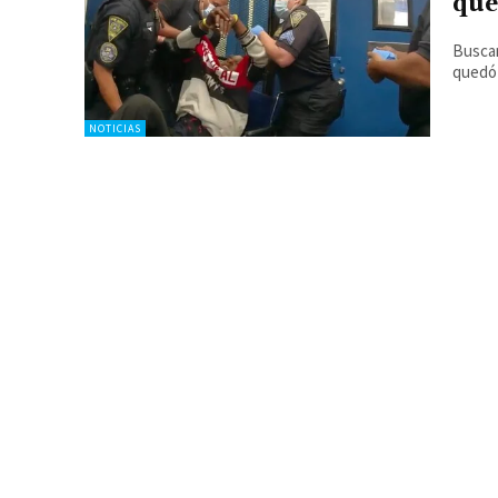
que
Buscan
quedó 
NOTICIAS