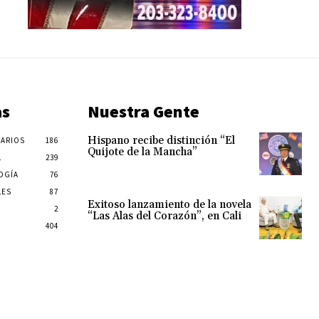
as
Nuestra Gente
Hispano recibe distinción “El
ARIOS
186
Quijote de la Mancha”
L
239
OGÍA
76
LES
87
Exitoso lanzamiento de la novela
2
“Las Alas del Corazón”, en Cali
404