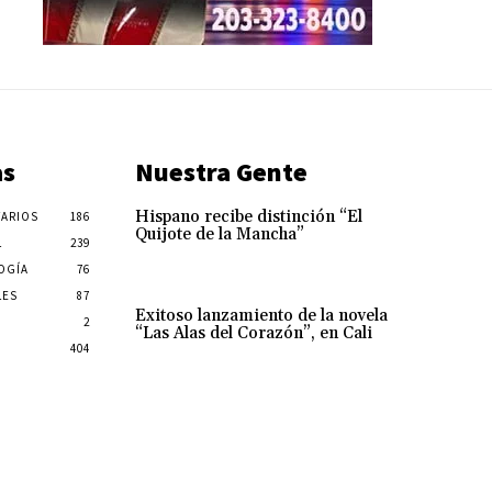
as
Nuestra Gente
Hispano recibe distinción “El
ARIOS
186
Quijote de la Mancha”
L
239
OGÍA
76
LES
87
Exitoso lanzamiento de la novela
2
“Las Alas del Corazón”, en Cali
404