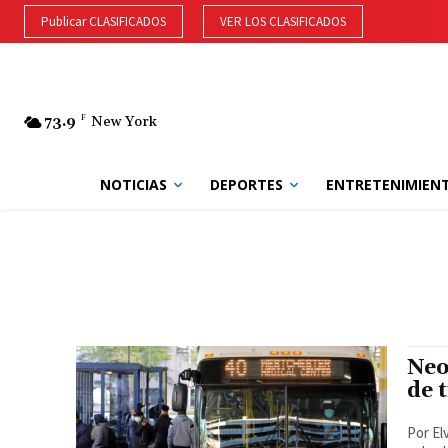
Publicar CLASIFICADOS
VER LOS CLASIFICADOS
73.9
F
New York
NOTICIAS
DEPORTES
ENTRETENIMIEN
Neo
de 
Por Elvis Herrada El c