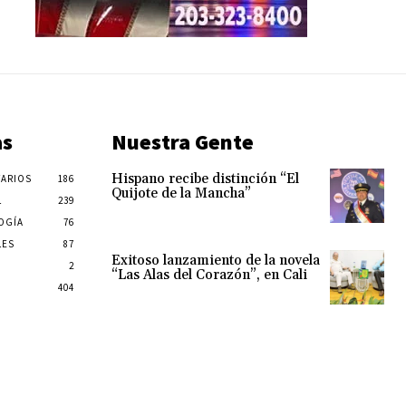
as
Nuestra Gente
Hispano recibe distinción “El
ARIOS
186
Quijote de la Mancha”
L
239
OGÍA
76
LES
87
Exitoso lanzamiento de la novela
2
“Las Alas del Corazón”, en Cali
404