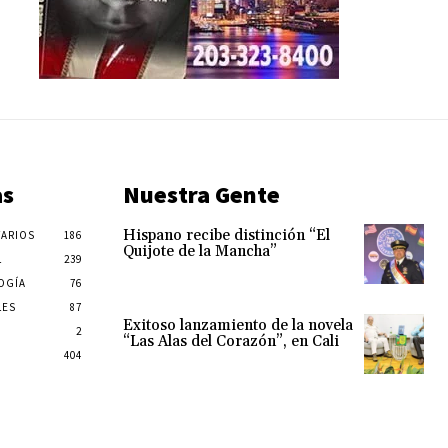
as
Nuestra Gente
Hispano recibe distinción “El
ARIOS
186
Quijote de la Mancha”
L
239
OGÍA
76
LES
87
Exitoso lanzamiento de la novela
2
“Las Alas del Corazón”, en Cali
404