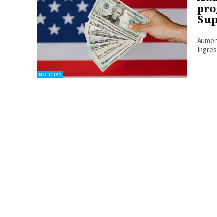
pro
Sup
Aument
Ingres
NOTICIAS