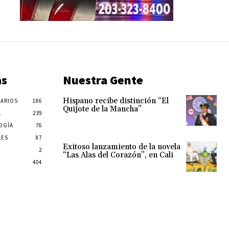
as
Nuestra Gente
Hispano recibe distinción “El
ARIOS
186
Quijote de la Mancha”
L
239
OGÍA
76
LES
87
Exitoso lanzamiento de la novela
2
“Las Alas del Corazón”, en Cali
404