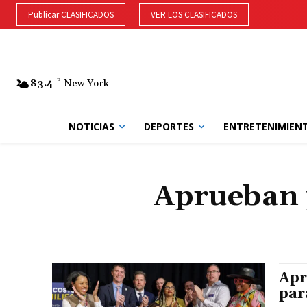
Publicar CLASIFICADOS
VER LOS CLASIFICADOS
83.4
F
New York
NOTICIAS
DEPORTES
ENTRETENIMIEN
Aprueban p
Apr
par