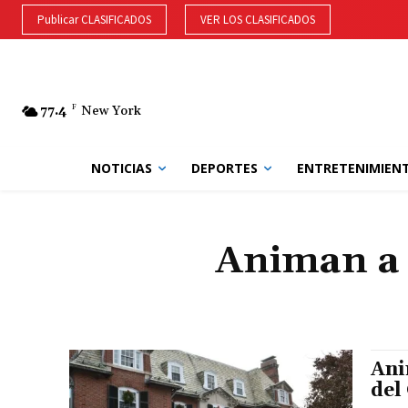
Publicar CLASIFICADOS
VER LOS CLASIFICADOS
77.4
F
New York
NOTICIAS
DEPORTES
ENTRETENIMIEN
Animan a f
Ani
del