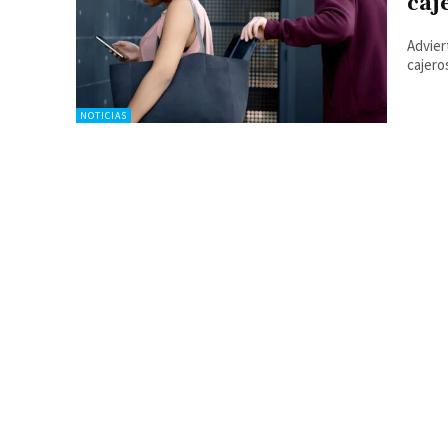
caj
Advier
cajero
NOTICIAS