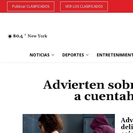
Publicar CLASIFICADOS
VER LOS CLASIFICADOS
80.4
F
New York
NOTICIAS
DEPORTES
ENTRETENIMIEN
Advierten sobr
a cuentah
Adv
del