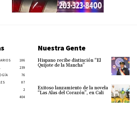
as
Nuestra Gente
Hispano recibe distinción “El
ARIOS
186
Quijote de la Mancha”
L
239
OGÍA
76
LES
87
Exitoso lanzamiento de la novela
2
“Las Alas del Corazón”, en Cali
404