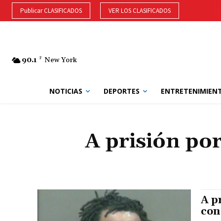
Publicar CLASIFICADOS
VER LOS CLASIFICADOS
90.1
F
New York
NOTICIAS
DEPORTES
ENTRETENIMIEN
A prisión po
A p
con