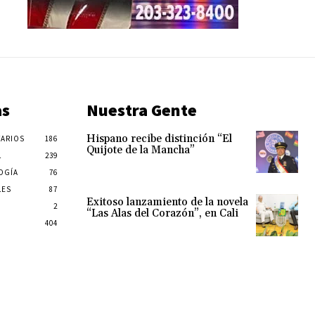
as
Nuestra Gente
Hispano recibe distinción “El
ARIOS
186
Quijote de la Mancha”
L
239
OGÍA
76
LES
87
Exitoso lanzamiento de la novela
2
“Las Alas del Corazón”, en Cali
404