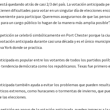
está quedando atrás de casi 2/3 del país. La votación anticipada pe
ienen dificultades para votar en un singular día de elecciones enc
niente para participar. Queremos asegurarnos de que las perso
 para un cargo público lo hagan de la manera más amplia posible”
a petición se celebró simbólicamente en Port Chester porque la ciu
 votación anticipada durante casi una década y es el único municipi
va York donde se practica.
ticipada es popular entre los votantes de todos los partidos polít
e tendencia demócrata como los republicanos. Texas fue primero 
nticipada también ayuda a evitar los problemas que pueden resulta
ticos extremos, como huracanes o tormentas de invierno, que pue
e las elecciones.
 petición en apoyo de la votación anticipada, pueden ingresar a la