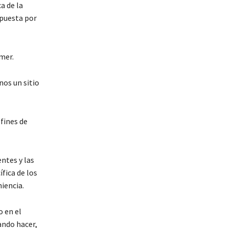
a de la
opuesta por
mer.
nos un sitio
fines de
ntes y las
fica de los
iencia.
o en el
ando hacer,