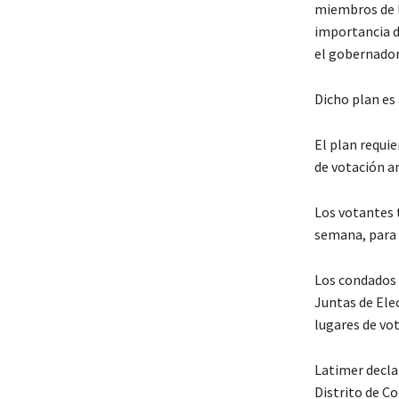
miembros de 
importancia d
el gobernador
Dicho plan es
El plan requie
de votación an
Los votantes 
semana, para 
Los condados d
Juntas de Ele
lugares de vot
Latimer declar
Distrito de C