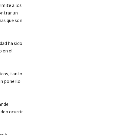
rmite a los
ontrar un
nas que son
.
dad ha sido
o en el
icos, tanto
en ponerlo
r de
den ocurrir
 web