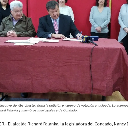
jecutivo de Westchester, firma la petición en apoyo de votación anticipada. Lo acompa
chard Falanka y miembros municipales y de Condado.
- El alcalde Richard Falanka, la legisladora del Condado, Nancy B