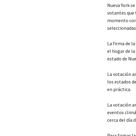
Nueva York se 
votantes que t
momento conve
seleccionadas
La firma de l
el hogar de la
estado de Nue
La votación an
los estados d
en práctica.
La votación a
eventos climá
cerca del día d
Para firmar la