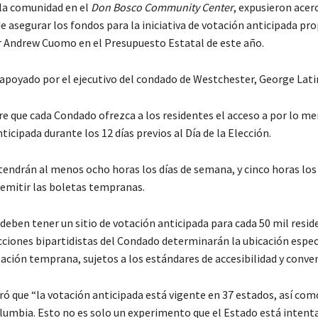
la comunidad en el
Don Bosco Community Center
, expusieron acerc
e asegurar los fondos para la iniciativa de votación anticipada pr
 Andrew Cuomo en el Presupuesto Estatal de este año.
 apoyado por el ejecutivo del condado de Westchester, George Lati
re que cada Condado ofrezca a los residentes el acceso a por lo me
ticipada durante los 12 días previos al Día de la Elección.
tendrán al menos ocho horas los días de semana, y cinco horas los 
emitir las boletas tempranas.
eben tener un sitio de votación anticipada para cada 50 mil reside
cciones bipartidistas del Condado determinarán la ubicación especí
ación temprana, sujetos a los estándares de accesibilidad y conven
ó que “la votación anticipada está vigente en 37 estados, así com
olumbia. Esto no es solo un experimento que el Estado está intent