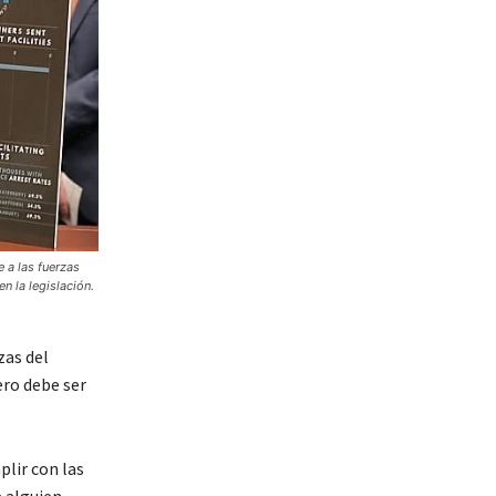
 a las fuerzas
n la legislación.
zas del
ero debe ser
plir con las