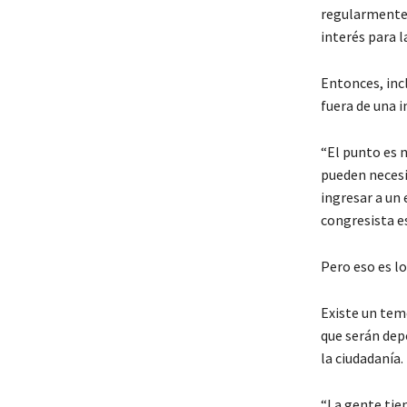
regularmente c
interés para l
Entonces, incl
fuera de una i
“El punto es 
pueden necesi
ingresar a un 
congresista e
Pero eso es l
Existe un tem
que serán depo
la ciudadanía.
“La gente tie