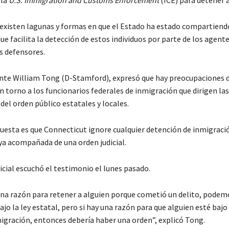
 la
U.S. Immigration and Customs Enforcement
(ICE) para detener a
existen lagunas y formas en que el Estado ha estado compartiend
e facilita la detección de estos individuos por parte de los agente
s defensores.
nte William Tong (D-Stamford), expresó que hay preocupaciones 
 torno a los funcionarios federales de inmigración que dirigen las
 del orden público estatales y locales.
uesta es que Connecticut ignore cualquier detención de inmigración
a acompañada de una orden judicial.
icial escuchó el testimonio el lunes pasado.
na razón para retener a alguien porque cometió un delito, podem
o la ley estatal, pero si hay una razón para que alguien esté bajo 
migración, entonces debería haber una orden”, explicó Tong.