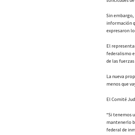
solicitudes de
Sin embargo, 
información qu
expresaron lo
El representa
federalismo en
de las fuerzas
La nueva prop
menos que vay
El Comité Jud
“Si tenemos u
mantenerlo baj
federal de in