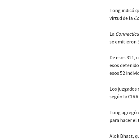
Tong indicó qu
virtud de la
Co
La
Connecticut
se emitieron 3
De esos 321, u
esos detenidos
esos 52 indiv
Los juzgados 
según la CIRA
Tong agregó q
para hacer el 
Alok Bhatt, q