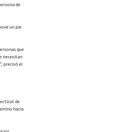
 persona de
pone un pie
personas que
ue necesitan
, precisó el
ecticut de
camino hacia
icios