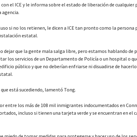
on el ICE y le informa sobre el estado de liberación de cualquier
a agencia.
uso si no los retienen, le dicen a ICE tan pronto como la persona 
nstalación estatal.
no dejar que la gente mala salga libre, pero estamos hablando de 
tar los servicios de un Departamento de Policía o un hospital o q
edificio público y que no deberían enfriarse ni disuadirse de hacerlo”
statal.
o que está sucediendo, lamentó Tong.
or entre los más de 108 mil inmigrantes indocumentados en Conn
rtados, incluso si tienen una tarjeta verde y se encuentran en el 
ne miedo de tomar medidas para protegerse y hacer uso de los serv