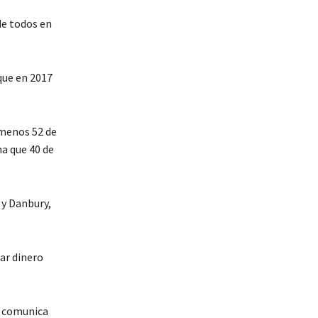
de todos en
que en 2017
 menos 52 de
ma que 40 de
 y Danbury,
ar dinero
e comunica