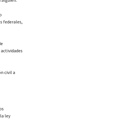
 alguien.
o
s federales,
de
 actividades
 civil a
os
la ley