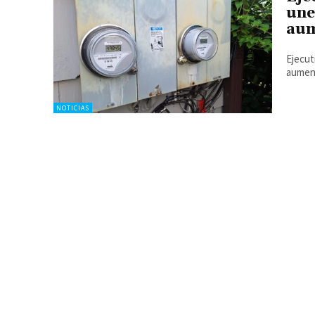
une
aum
Ejecut
aument
NOTICIAS