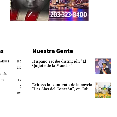
as
Nuestra Gente
Hispano recibe distinción “El
ARIOS
186
Quijote de la Mancha”
L
239
OGÍA
76
LES
87
Exitoso lanzamiento de la novela
2
“Las Alas del Corazón”, en Cali
404